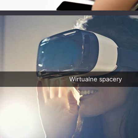
Cmentarz Komunalny
Cmentarz parafialny
K
w Lubaniu ul.
we Wszembórzu
Wrocławska 21
Wirtualne spacery
Cmentarz Parafialny
Cmentarz parafialny
Cme
w Krzeszowie
w Krakowie na
Bielanach