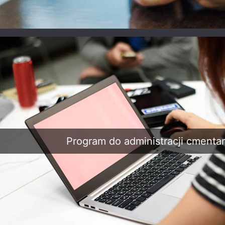
Cmentarz komunalny
Cme
Cmentarz parafialny
w Sarzynie
w
w Bodzentynie
Cmentarz Komunalny
Cmentarz Komunalny
Cme
w Łodynie
w Pozezdrzu
Program do administracji cmenta
Cmentarz parafialny
w Justynowie
Cmentarz Parafialny
Cme
w Gwizdowie