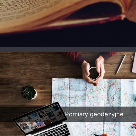
Cmentarz komunalny
Cme
Cmentarz parafialny
w Kamionkach
w
w Konradowie
Cmentarz Parafialny
Cmentarz parafialny
Cme
w Raciechowicach
w Bursztynowie
w G
Pomiary geodezyjne
Cmentarz Komunalny
Cmentarz Parafialny
Cme
w Ropience Dolnej
w Kaniem