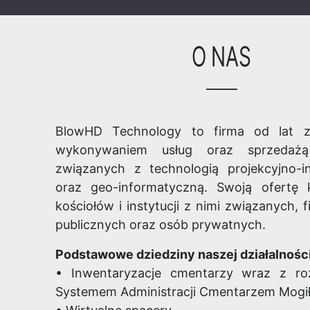
O NAS
Cmentarz Parafialny
Cmentarz Parafialny
Cme
w Bargłowie
o. Pijarów w
Kościelnym (nowy)
Cieplicach
BlowHD Technology to firma od lat za
wykonywaniem usług oraz sprzedaż
związanych z technologią projekcyjno-i
oraz geo-informatyczną. Swoją ofertę 
kościołów i instytucji z nimi związanych, fi
Cmentarz Parafialny
Cmentarz parafialny
Cme
publicznych oraz osób prywatnych.
w Dobranowicach
w Gościcach (nowy)
Podstawowe dziedziny naszej działalności
• Inwentaryzacje cmentarzy wraz z r
Systemem Administracji Cmentarzem Mogił