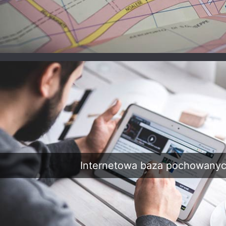
Cmentarz Parafialny
Cme
Cmentarz Parafialny
w Kijach
w Krajnie
Cmentarz Parafialny
Cmentarz Parafialny
Cme
w Baninie
w Pruszczu
Bagiennicy (nowy)
Internetowa baza pochowany
Cmentarz Parafialny
Cmentarz parafialny
Cme
w Łącku
w Trzcianie