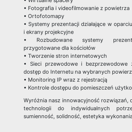
• Wirtualne spacery
• Fotografia i videofilmowanie z powietrza
Cmentarz komunalny
Cmentarz parafialny
Cme
• Ortofotomapy
w Starym Chrapowie
w Wierzbicy Dolnej
• Systemy prezentacji działające w oparciu
i ekrany projekcyjne
• Rozbudowane systemy prezenta
przygotowane dla kościołów
• Tworzenie stron internetowych
• Sieci przewodowe i bezprzewodowe z
Cmentarz Parafialny
Cmentarz komunalny
Cme
dostęp do Internetu na wybranych powier
w Skale
w Dobczycach
• Monitoring IP wraz z rejestracją
(Garncarska)
• Kontrole dostępu do pomieszczeń użytk
Wyróżnia nasz innowacyjność rozwiązań, 
technologii do indywidualnych potrze
sumienność, solidność, estetyka wykonania
Cmentarz parafialny
Cmentarz parafialny
Cme
w Nowym Świętowie
w Łagowie (stary)