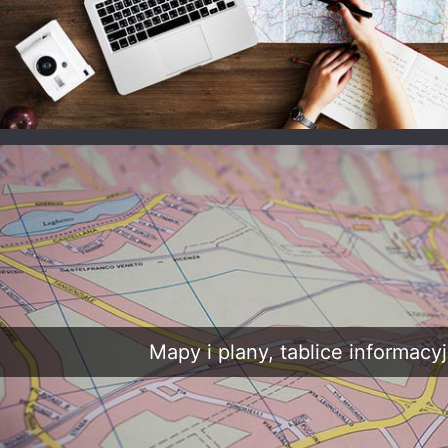
Cmentarz parafialny
Cmentarz Komunalny
Cme
w Miechucinie
w Sędziszowie
w B
Małopolskim
Cmentarz Komunalny
Cme
Cmentarz Parafialny
w Pastewniku
w Pstroszycach
Mapy i plany, tablice informacy