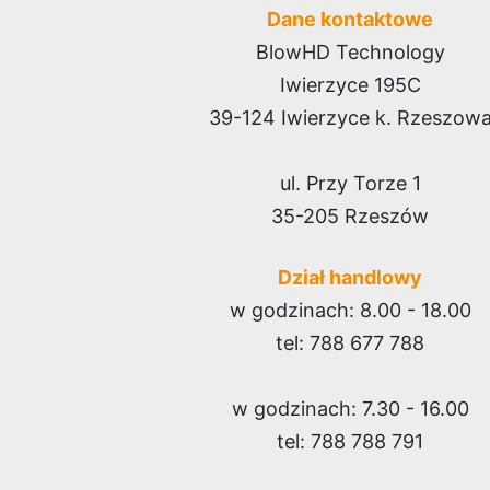
Dane kontaktowe
BlowHD Technology
Iwierzyce 195C
Cme
Cmentarz parafialny
Cmentarz komunalny
w Stróży
w Bednarce
39-124 Iwierzyce k. Rzeszow
ul. Przy Torze 1
35-205 Rzeszów
Cmentarz komunalny
Cmentarz Parafialny
Cme
Dział handlowy
w Sypniewie (Urząd
w Jedlińsku
w godzinach: 8.00 - 18.00
Miasta)
tel: 788 677 788
w godzinach: 7.30 - 16.00
tel: 788 788 791
Cmentarz Komunalny
Cme
Cmentarz parafialny