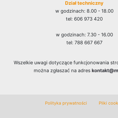
Dział techniczny
w Pawłowicach
NS
w Woli Raniżowskiej
w godzinach: 8.00 - 18.00
tel: 606 973 420
w godzinach: 7.30 - 16.00
tel: 788 667 667
Cmentarz Parafialny
Cmentarz Parafialny
Cme
w Regnowie
św. Rodziny we
Wrocławiu
Wszelkie uwagi dotyczące funkcjonowania str
można zgłaszać na adres
kontakt@mo
Cmentarz Parafialny
Cmentarz parafialny
Cme
Polityka prywatności
Pliki cook
w Kozłowie (stary)
w Stradowie