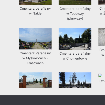
Cmentarz parafialny
Cme
Cmentarz parafialny
w Nakle
w Ż
w Topólczy
(pierwszy)
Cme
Cmentarz Parafialny
Cmentarz parafialny
w 
w Mysłowicach -
w Chomentowie
Krasowach
Cme
Cmentarz komunalny
Cmentarz parafialny
w Bielicach
w Błędowie