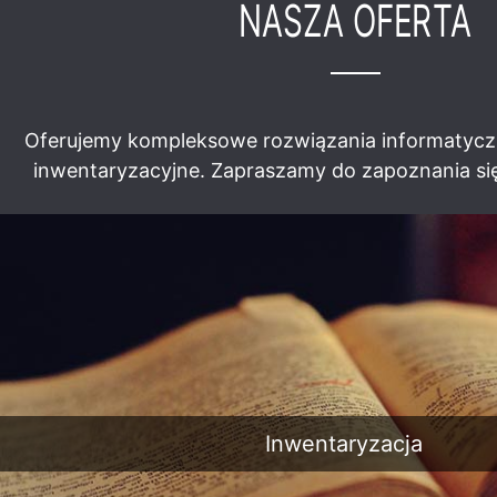
NASZA OFERTA
Oferujemy kompleksowe rozwiązania informatycz
Cmentarz komunalny
Krypta pod
Cme
inwentaryzacyjne. Zapraszamy do zapoznania się
w Krobielewku
klasztorem o. Pijarów
w Cieplicach
Cme
Cmentarz miejski w
Cmentarz komunalny
Białej Piskiej
w Zatorze
Inwentaryzacja