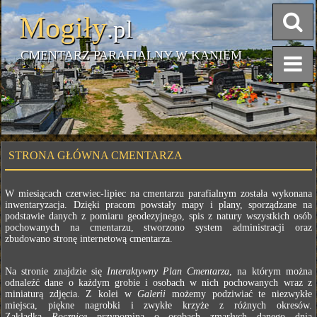
Mogiły
.pl
CMENTARZ PARAFIALNY W KANIEM
STRONA GŁÓWNA CMENTARZA
W miesiącach czerwiec-lipiec na cmentarzu parafialnym została wykonana
inwentaryzacja. Dzięki pracom powstały mapy i plany, sporządzane na
podstawie danych z pomiaru geodezyjnego, spis z natury wszystkich osób
pochowanych na cmentarzu, stworzono system administracji oraz
zbudowano stronę internetową cmentarza.
Na stronie znajdzie się
Interaktywny Plan Cmentarza
, na którym można
odnaleźć dane o każdym grobie i osobach w nich pochowanych wraz z
miniaturą zdjęcia. Z kolei w
Galerii
możemy podziwiać te niezwykłe
miejsca, piękne nagrobki i zwykłe krzyże z różnych okresów.
Zakładka
Rocznice
przypomina o osobach zmarłych danego dnia