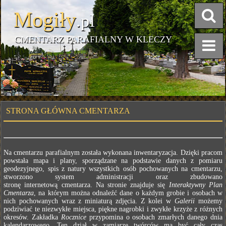
Mogiły
.pl
CMENTARZ PARAFIALNY W KLECZY
STRONA GŁÓWNA CMENTARZA
Na cmentarzu parafialnym została wykonana inwentaryzacja. Dzięki pracom
powstała mapa i plany, sporządzane na podstawie danych z pomiaru
geodezyjnego, spis z natury wszystkich osób pochowanych na cmentarzu,
stworzono system administracji oraz zbudowano
stronę internetową cmentarza. Na stronie znajduje się
Interaktywny Plan
Cmentarza
, na którym można odnaleźć dane o każdym grobie i osobach w
nich pochowanych wraz z miniaturą zdjęcia. Z kolei w
Galerii
możemy
podziwiać te niezwykłe miejsca, piękne nagrobki i zwykłe krzyże z różnych
okresów. Zakładka
Rocznice
przypomina o osobach zmarłych danego dnia
kalendarzowego. Ten dział w zamiarze twórców ma być cały czas