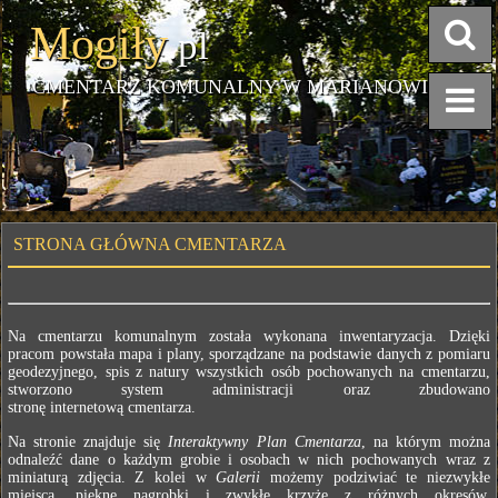
Mogiły
.pl
CMENTARZ KOMUNALNY W MARIANOWIE
STRONA GŁÓWNA CMENTARZA
Na cmentarzu komunalnym została wykonana inwentaryzacja. Dzięki
pracom powstała mapa i plany, sporządzane na podstawie danych z pomiaru
geodezyjnego, spis z natury wszystkich osób pochowanych na cmentarzu,
stworzono system administracji oraz zbudowano
stronę internetową cmentarza.
Na stronie znajduje się
Interaktywny Plan Cmentarza
, na którym można
odnaleźć dane o każdym grobie i osobach w nich pochowanych wraz z
miniaturą zdjęcia. Z kolei w
Galerii
możemy podziwiać te niezwykłe
miejsca, piękne nagrobki i zwykłe krzyże z różnych okresów.