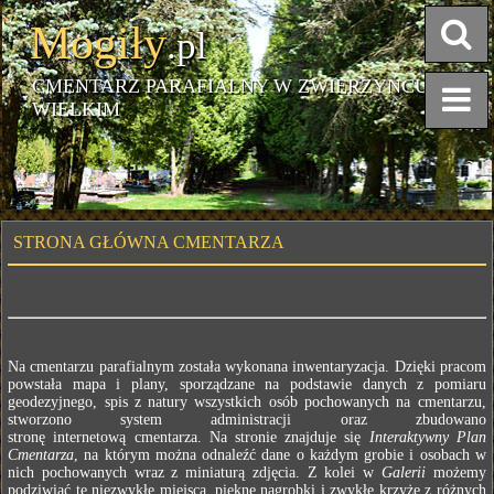
Mogiły
.pl
CMENTARZ PARAFIALNY W ZWIERZYŃCU
WIELKIM
STRONA GŁÓWNA CMENTARZA
Na cmentarzu parafialnym została wykonana inwentaryzacja. Dzięki pracom
powstała mapa i plany, sporządzane na podstawie danych z pomiaru
geodezyjnego, spis z natury wszystkich osób pochowanych na cmentarzu,
stworzono system administracji oraz zbudowano
stronę internetową cmentarza. Na stronie znajduje się
Interaktywny Plan
Cmentarza
, na którym można odnaleźć dane o każdym grobie i osobach w
nich pochowanych wraz z miniaturą zdjęcia. Z kolei w
Galerii
możemy
podziwiać te niezwykłe miejsca, piękne nagrobki i zwykłe krzyże z różnych