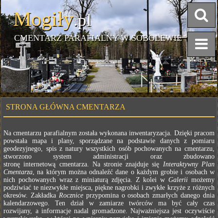
Mogiły
.pl
CMENTARZ PARAFIALNY W SOBOLEWIE
STRONA GŁÓWNA CMENTARZA
Na cmentarzu parafialnym została wykonana inwentaryzacja. Dzięki pracom
powstała mapa i plany, sporządzane na podstawie danych z pomiaru
geodezyjnego, spis z natury wszystkich osób pochowanych na cmentarzu,
stworzono system administracji oraz zbudowano
stronę internetową cmentarza. Na stronie znajduje się
Interaktywny Plan
Cmentarza
, na którym można odnaleźć dane o każdym grobie i osobach w
nich pochowanych wraz z miniaturą zdjęcia. Z kolei w
Galerii
możemy
podziwiać te niezwykłe miejsca, piękne nagrobki i zwykłe krzyże z różnych
okresów. Zakładka
Rocznice
przypomina o osobach zmarłych danego dnia
kalendarzowego. Ten dział w zamiarze twórców ma być cały czas
rozwijany, a informacje nadal gromadzone. Najważniejsza jest oczywiście