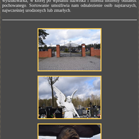
wyszukiwarka, w której po wpisaniu nazwiska i imienia możemy odnaleźć
pochowanego. Sortowanie umożliwia nam odnalezienie osób najstarszych,
najwcześniej urodzonych lub zmarłych.