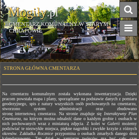
Mogiły
.pl
CMENTARZ KOMUNALNY W STARYM
CHRAPOWIE
STRONA GŁÓWNA CMENTARZA
Na cmentarzu komunalnym została wykonana inwentaryzacja. Dzięki
pracom powstała mapa i plany, sporządzane na podstawie danych z pomiaru
geodezyjnego, spis z natury wszystkich osób pochowanych na cmentarzu,
stworzono system administracji oraz zbudowano
stronę internetową cmentarza. Na stronie znajduje się
Interaktywny Plan
Cmentarza
, na którym można odnaleźć dane o każdym grobie i osobach w
nich pochowanych wraz z miniaturą zdjęcia. Z kolei w
Galerii
możemy
podziwiać te niezwykłe miejsca, piękne nagrobki i zwykłe krzyże z różnych
okresów. Zakładka
Rocznice
przypomina o osobach zmarłych danego dnia
kalendarzowego. Ten dział w zamiarze twórców ma być cały czas