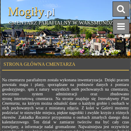
Mogiły
.pl
CMENTARZ PARAFIALNY W WAKSMUNDZIE
STRONA GŁÓWNA CMENTARZA
Na cmentarzu parafialnym została wykonana inwentaryzacja. Dzięki pracom
powstała mapa i plany, sporządzane na podstawie danych z pomiaru
geodezyjnego, spis z natury wszystkich osób pochowanych na cmentarzu,
stworzono system administracji oraz zbudowano
stronę internetową cmentarza. Na stronie znajduje się
Interaktywny Plan
Cmentarza
, na którym można odnaleźć dane o każdym grobie i osobach w
nich pochowanych wraz z miniaturą zdjęcia. Z kolei w
Galerii
możemy
podziwiać te niezwykłe miejsca, piękne nagrobki i zwykłe krzyże z różnych
okresów. Zakładka
Rocznice
przypomina o osobach zmarłych danego dnia
kalendarzowego. Ten dział w zamiarze twórców ma być cały czas
rozwijany, a informacje nadal gromadzone. Najważniejsza jest oczywiście