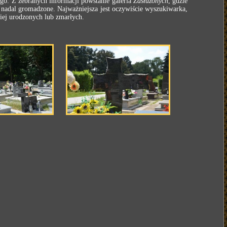
o. Z zebranych informacji powstanie galeria
Zasłużonych
, gdzie
e nadal gromadzone. Najważniejsza jest oczywiście wyszukiwarka,
iej urodzonych lub zmarłych.