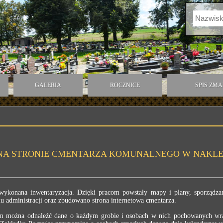
GALERIA
ROCZNICE
SPIS ZM
NA STRONIE CMENTARZA KOMUNALNEGO W NAKLE
wykonana inwentaryzacja. Dzięki pracom powstały mapy i plany, sporządzan
 administracji oraz zbudowano strona internetowa cmentarza.
ym można odnaleźć dane o każdym grobie i osobach w nich pochowanych wra