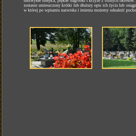
niezwykłe miejsca, piękne nagrobki i krzyże z różnych okresów
zostanie umieszczony krótki lub dłuższy opis ich życia lub osi
w której po wpisaniu nazwiska i imienia możemy odnaleźć pocho