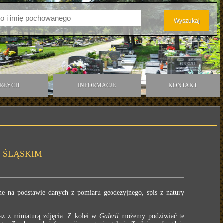
ARŁYCH
INFORMACJE
KONTAKT
 ŚLĄSKIM
e na podstawie danych z pomiaru geodezyjnego, spis z natury
z z miniaturą zdjęcia. Z kolei w
Galerii
możemy podziwiać te