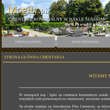
Mogiły
.pl
CMENTARZ KOMUNALNY W NAKLE ŚLĄSKIM
STRONA GŁÓWNA
MAPA CMENTARZA
STRONA GŁÓWNA CMENTARZA
WITAMY 
W miesiącach maj - lipiec na cmentarzu komunalnym została 
wszystkich osób pochowanych na cmentarzach, stworzono systemu
Na stronie znajduje się
Interaktywny Plan Cmentarza
, na któr