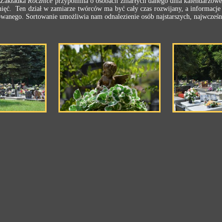
. Zakładka
Rocznice
przypomina o osobach zmarłych danego dnia kalendarzoweg
ągnięć. Ten dział w zamiarze twórców ma być cały czas rozwijany, a informacj
wanego. Sortowanie umożliwia nam odnalezienie osób najstarszych, najwcześn