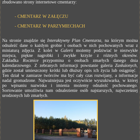
zbudowano strony internetowe cmentarzy:
-
CMENTARZ W ZAŁĘCZU
-
CMENTARZ W PARZYMIECHACH
Na stronie znajdzie się
Interaktywny Plan Cmentarza
, na którym można
odnaleźć dane o każdym grobie i osobach w nich pochowanych wraz z
miniaturą zdjęcia. Z kolei w
Galerii
możemy podziwiać te niezwykłe
miejsca, piękne nagrobki i zwykłe krzyże z różnych okresów.
Zakładka
Rocznice
przypomina o osobach zmarłych danego dnia
kalendarzowego. Z zebranych informacji powstanie galeria
Zasłużonych
,
gdzie został umieszczony krótki lub dłuższy opis ich życia lub osiągnięć.
Ten dział w zamiarze twórców ma być cały czas rozwijany, a informacje
nadal gromadzone. Najważniejsza jest oczywiście wyszukiwarka, w której
po wpisaniu nazwiska i imienia możemy odnaleźć pochowanego.
Sortowanie umożliwia nam odnalezienie osób najstarszych, najwcześniej
urodzonych lub zmarłych.