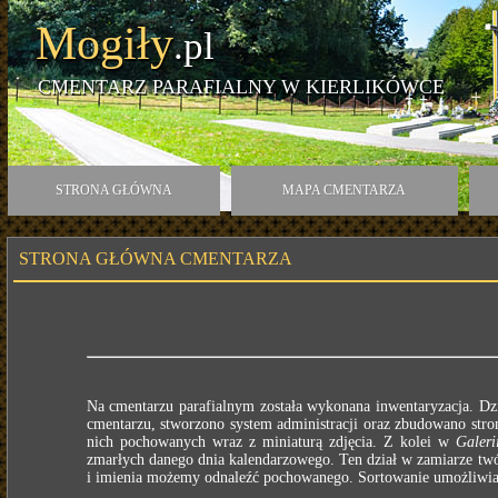
Mogiły
.pl
CMENTARZ PARAFIALNY W KIERLIKÓWCE
STRONA GŁÓWNA
MAPA CMENTARZA
STRONA GŁÓWNA CMENTARZA
Na cmentarzu parafialnym została wykonana inwentaryzacja. Dz
cmentarzu, stworzono system administracji oraz zbudowano stron
nich pochowanych wraz z miniaturą zdjęcia. Z kolei w
Galeri
zmarłych danego dnia kalendarzowego. Ten dział w zamiarze twó
i imienia możemy odnaleźć pochowanego. Sortowanie umożliwia n