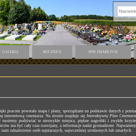
GALERIA
ROCZNICE
SPIS ZMARŁYCH
ięki pracom powstała mapa i plany, sporządzane na podstawie danych z pomia
ę internetową cmentarza. Na stronie znajduje się
Interaktywny Plan Cmentarz
i
możemy podziwiać te niezwykłe miejsca, piękne nagrobki i zwykłe krzyż
rców ma być cały czas rozwijany, a informacje nadal gromadzone. Najważniejs
am odnalezienie osób najstarszych, najwcześniej urodzonych lub zmarłych.