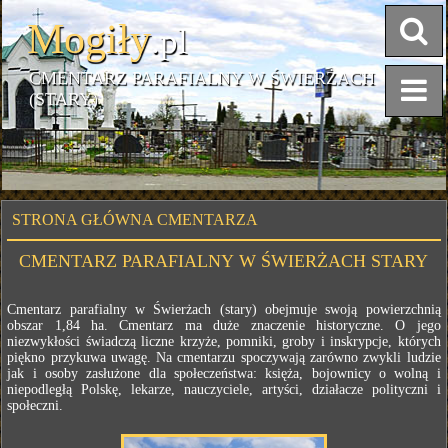
Mogiły
.pl
CMENTARZ PARAFIALNY W ŚWIERŻACH
(STARY)
STRONA GŁÓWNA CMENTARZA
CMENTARZ PARAFIALNY W ŚWIERŻACH STARY
Cmentarz parafialny w Świerżach (stary) obejmuje swoją powierzchnią
obszar 1,84 ha. Cmentarz ma duże znaczenie historyczne. O jego
niezwykłości świadczą liczne krzyże, pomniki, groby i inskrypcje, których
piękno przykuwa uwagę. Na cmentarzu spoczywają zarówno zwykli ludzie
jak i osoby zasłużone dla społeczeństwa: księża, bojownicy o wolną i
niepodległą Polskę, lekarze, nauczyciele, artyści, działacze polityczni i
społeczni.