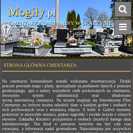
Mogiły
.pl
CMENTARZ KOMUNALNY W SKARŻYNIE
STRONA GŁÓWNA CMENTARZA
Na cmentarzu komunalnym została wykonana inwentaryzacja. Dzięki
pracom powstała mapa i plany, sporządzane na podstawie danych z pomiaru
geodezyjnego, spis z natury wszystkich osób pochowanych na cmentarzu,
stworzono system administracji oraz zbudowano
stronę internetową cmentarza. Na stronie znajduje się
Interaktywny Plan
Cmentarza
, na którym można odnaleźć dane o każdym grobie i osobach w
nich pochowanych wraz z miniaturą zdjęcia. Z kolei w
Galerii
możemy
podziwiać te niezwykłe miejsca, piękne nagrobki i zwykłe krzyże z różnych
okresów. Zakładka
Rocznice
przypomina o osobach zmarłych danego dnia
kalendarzowego. Ten dział w zamiarze twórców ma być cały czas
rozwijany, a informacje nadal gromadzone. Najważniejsza jest oczywiście