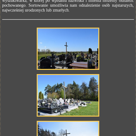
wyszukiwarka, w której po wpisaniu nazwiska i imienia możemy odnaleźć
pochowanego. Sortowanie umożliwia nam odnalezienie osób najstarszych,
najwcześniej urodzonych lub zmarłych.