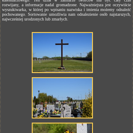
kalendarzowego. Ten dział w zamiarze twórców ma być cały czas
rozwijany, a informacje nadal gromadzone. Najważniejsza jest oczywiście
wyszukiwarka, w której po wpisaniu nazwiska i imienia możemy odnaleźć
pochowanego. Sortowanie umożliwia nam odnalezienie osób najstarszych,
najwcześniej urodzonych lub zmarłych.