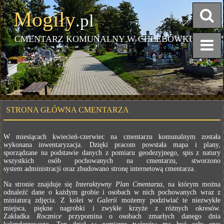
Mogiły
.pl
CMENTARZ KOMUNALNY W CHLEBÓWKU
STRONA GŁÓWNA CMENTARZA
W miesiącach kwiecień-czerwiec na cmentarzu komunalnym została
wykonana inwentaryzacja. Dzięki pracom powstała mapa i plany,
sporządzane na podstawie danych z pomiaru geodezyjnego, spis z natury
wszystkich osób pochowanych na cmentarzu, stworzono
system administracji oraz zbudowano stronę internetową cmentarza.
Na stronie znajduje się
Interaktywny Plan Cmentarza
, na którym można
odnaleźć dane o każdym grobie i osobach w nich pochowanych wraz z
miniaturą zdjęcia. Z kolei w
Galerii
możemy podziwiać te niezwykłe
miejsca, piękne nagrobki i zwykłe krzyże z różnych okresów.
Zakładka
Rocznice
przypomina o osobach zmarłych danego dnia