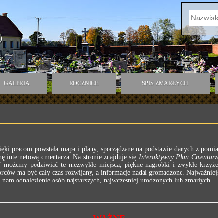
)
GALERIA
ROCZNICE
SPIS ZMARŁYCH
ięki pracom powstała mapa i plany, sporządzane na podstawie danych z pomia
ę internetową cmentarza. Na stronie znajduje się
Interaktywny Plan Cmentarz
i
możemy podziwiać te niezwykłe miejsca, piękne nagrobki i zwykłe krzyż
rców ma być cały czas rozwijany, a informacje nadal gromadzone. Najważniejs
am odnalezienie osób najstarszych, najwcześniej urodzonych lub zmarłych.