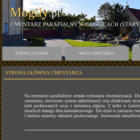
Mogiły
.pl
CMENTARZ PARAFIALNY W GOŚCICACH (STARY
STRONA GŁÓWNA
MAPA CMENTARZA
STRONA GŁÓWNA CMENTARZA
Na cmentarzu parafialnym została wykonana inwentaryzacja. Dz
cmentarzu, stworzono system administracji oraz zbudowano stron
nich pochowanych wraz z miniaturą zdjęcia. Z kolei w
Galeri
zmarłych danego dnia kalendarzowego. Ten dział w zamiarze twó
i imienia możemy odnaleźć pochowanego. Sortowanie umożliwia n