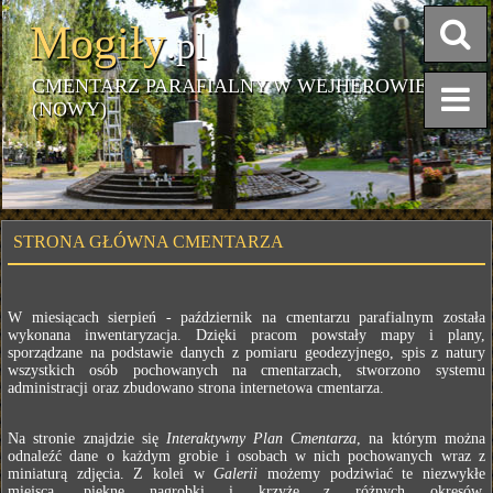
Mogiły
.pl
CMENTARZ PARAFIALNY W WEJHEROWIE
(NOWY)
STRONA GŁÓWNA CMENTARZA
W miesiącach sierpień - październik na cmentarzu parafialnym została
wykonana inwentaryzacja. Dzięki pracom powstały mapy i plany,
sporządzane na podstawie danych z pomiaru geodezyjnego, spis z natury
wszystkich osób pochowanych na cmentarzach, stworzono systemu
administracji oraz zbudowano strona internetowa cmentarza.
Na stronie znajdzie się
Interaktywny Plan Cmentarza
, na którym można
odnaleźć dane o każdym grobie i osobach w nich pochowanych wraz z
miniaturą zdjęcia. Z kolei w
Galerii
możemy podziwiać te niezwykłe
miejsca, piękne nagrobki i krzyże z różnych okresów.