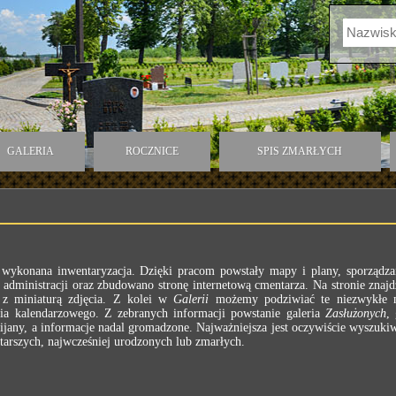
GALERIA
ROCZNICE
SPIS ZMARŁYCH
a wykonana inwentaryzacja. Dzięki pracom powstały mapy i plany, sporządz
dministracji oraz zbudowano stronę internetową cmentarza. Na stronie znajd
z miniaturą zdjęcia. Z kolei w
Galerii
możemy podziwiać te niezwykłe mi
a kalendarzowego. Z zebranych informacji powstanie galeria
Zasłużonych
,
ijany, a informacje nadal gromadzone. Najważniejsza jest oczywiście wyszuki
arszych, najwcześniej urodzonych lub zmarłych.