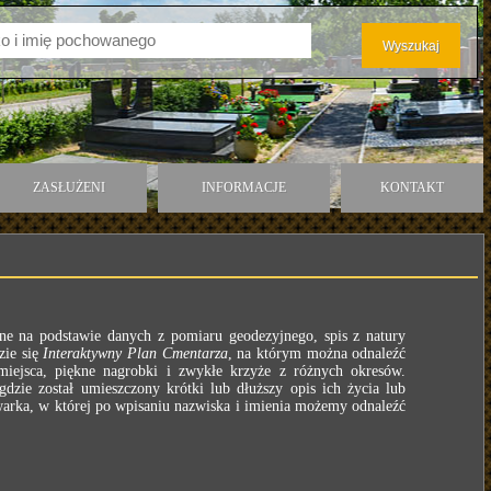
ZASŁUŻENI
INFORMACJE
KONTAKT
ane na podstawie danych z pomiaru geodezyjnego, spis z natury
zie się
Interaktywny Plan Cmentarza
, na którym można odnaleźć
ejsca, piękne nagrobki i zwykłe krzyże z różnych okresów.
 gdzie został umieszczony krótki lub dłuższy opis ich życia lub
warka, w której po wpisaniu nazwiska i imienia możemy odnaleźć