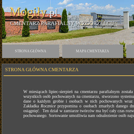
Mogiły
.pl
CMENTARZ PARAFIALNY W ZGORZELCU
STRONA GŁÓWNA
MAPA CMENTARZA
STRONA GŁÓWNA CMENTARZA
W miesiącach lipiec-sierpień na cmentarzu parafialnym został
wszystkich osób pochowanych na cmentarzu, stworzono systemu a
dane o każdym grobie i osobach w nich pochowanych wraz 
Zakładka
Rocznice
przypomina o osobach zmarłych danego dni
osiągnięć. Ten dział w zamiarze twórców ma być cały czas rozw
pochowanego. Sortowanie umożliwia nam odnalezienie osób najst