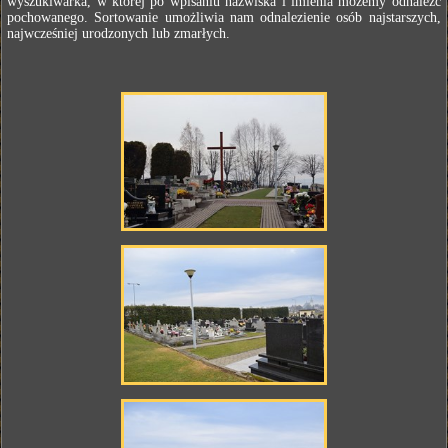
wyszukiwarka, w której po wpisaniu nazwiska i imienia możemy odnaleźć
pochowanego. Sortowanie umożliwia nam odnalezienie osób najstarszych,
najwcześniej urodzonych lub zmarłych.