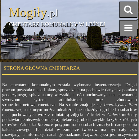
Mogiły
.pl
CMENTARZ KOMUNALNY W LEŚNEJ
STRONA GŁÓWNA CMENTARZA
Na cmentarzu komunalnym została wykonana inwentaryzacja. Dzięki
pracom powstała mapa i plany, sporządzane na podstawie danych z pomiaru
geodezyjnego, spis z natury wszystkich osób pochowanych na cmentarzu,
stworzono system administracji oraz zbudowano
stronę internetową cmentarza. Na stronie znajduje się
Interaktywny Plan
Cmentarza
, na którym można odnaleźć dane o każdym grobie i osobach w
nich pochowanych wraz z miniaturą zdjęcia. Z kolei w
Galerii
możemy
podziwiać te niezwykłe miejsca, piękne nagrobki i zwykłe krzyże z różnych
okresów. Zakładka
Rocznice
przypomina o osobach zmarłych danego dnia
kalendarzowego. Ten dział w zamiarze twórców ma być cały czas
rozwijany, a informacje nadal gromadzone. Najważniejsza jest oczywiście