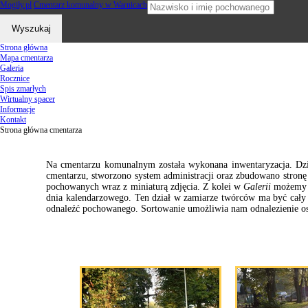
Mogiły
.pl
Cmentarz komunalny w Warnicach
Strona główna
Mapa cmentarza
Galeria
Rocznice
Spis zmarłych
Wirtualny spacer
Informacje
Kontakt
Strona główna cmentarza
Na cmentarzu komunalnym została wykonana inwentaryzacja. Dzię
cmentarzu, stworzono system administracji oraz zbudowano stronę 
pochowanych wraz z miniaturą zdjęcia. Z kolei w
Galerii
możemy p
dnia kalendarzowego. Ten dział w zamiarze twórców ma być cały 
odnaleźć pochowanego. Sortowanie umożliwia nam odnalezienie osó