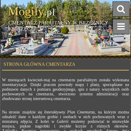
Mogiły
.pl
CMENTARZ PARAFIALNY W BRZEŹNICY
KSIĄŻĘCEJ
STRONA GŁÓWNA CMENTARZA
W miesiącach kwiecień-maj na cmentarzu parafialnym została wykonana
inwentaryzacja. Dzięki pracom powstały mapy i plany, sporządzane na
podstawie danych z pomiaru geodezyjnego, spis z natury wszystkich osób
pochowanych na cmentarzu, stworzono systemu administracji oraz
zbudowano stronę internetową cmentarza.
Na stronie znajdzie się
Interaktywny Plan Cmentarza
, na którym można
odnaleźć dane o każdym grobie i osobach w nich pochowanych wraz z
miniaturą zdjęcia. Z kolei w
Galerii
możemy podziwiać te niezwykłe
miejsca, piękne nagrobki i zwykłe krzyże z różnych okresów.
Zakładka
Rocznice
przypomina o osobach zmarłych danego dnia