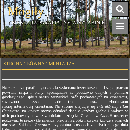
Mogiły
.pl
CMENTARZ PARAFIALNY W SZTABINIE
STRONA GŁÓWNA CMENTARZA
Na cmentarzu parafialnym została wykonana inwentaryzacja. Dzięki pracom
powstała mapa i plany, sporządzane na podstawie danych z pomiaru
geodezyjnego, spis z natury wszystkich osób pochowanych na cmentarzu,
stworzono system administracji oraz zbudowano
stronę internetową cmentarza. Na stronie znajduje się
Interaktywny Plan
Cmentarza
, na którym można odnaleźć dane o każdym grobie i osobach w
nich pochowanych wraz z miniaturą zdjęcia. Z kolei w
Galerii
możemy
podziwiać te niezwykłe miejsca, piękne nagrobki i zwykłe krzyże z różnych
okresów. Zakładka
Rocznice
przypomina o osobach zmarłych danego dnia
kalendarzowego. Ten dział w zamiarze twórców ma być cały czas