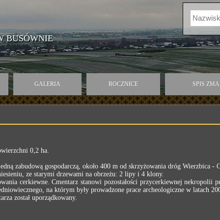
W BUSÓWNIE
GALERIA
ROCZNICE
SPIS ZM
ierzchni 0,2 ha.
 z jedną zabudową gospodarczą, około 400 m od skrzyżowania dróg Wierzbica 
sieniu, ze starymi drzewami na obrzeżu: 2 lipy i 4 klony.
ania cerkiewne. Cmentarz stanowi pozostałości przycerkiewnej nekropolii pra
redniowiecznego, na którym były prowadzone prace archeologiczne w latach 20
arza został uporządkowany.