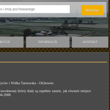
ARŁYCH
INFORMACJE
KONTAKT
- Cyców i Wólka Tarnowska - Olchowiec.
wosławnej której ślady są zupełnie zatarte, jak również miejsce
04-2008.