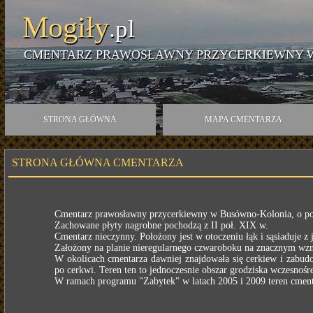
Mogiły
.pl
CMENTARZ PRAWOSŁAWNY PRZYCERKIEWNY 
STRONA GŁÓWNA
MAPA CMENTARZA
STRONA GŁÓWNA CMENTARZA
Cmentarz prawosławny przycerkiewny w Busówno-Kolonia, o pow
Zachowane płyty nagrobne pochodzą z II poł. XIX w.
Cmentarz nieczynny. Położony jest w otoczeniu łąk i sąsiaduje
Założony na planie nieregularnego czwaroboku na znacznym wznie
W okolicach cmentarza dawniej znajdowała się cerkiew i zabudow
po cerkwi. Teren ten to jednoczesnie obszar grodziska wczesnoś
W ramach programu "Zabytek" w latach 2005 i 2009 teren cment