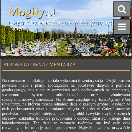
Mogiły
.pl
CMENTARZ PARAFIALNY W KSIĄŻNICACH
(NOWY)
STRONA GŁÓWNA CMENTARZA
Na cmentarzu parafialnym została wykonana inwentaryzacja. Dzięki pracom
powstała mapa i plany, sporządzane na podstawie danych z pomiaru
geodezyjnego, spis z natury wszystkich osób pochowanych na cmentarzu,
stworzono system administracji oraz zbudowano
stronę internetową cmentarza. Na stronie znajduje się
Interaktywny Plan
Cmentarza
, na którym można odnaleźć dane o każdym grobie i osobach w
nich pochowanych wraz z miniaturą zdjęcia. Z kolei w
Galerii
możemy
podziwiać te niezwykłe miejsca, piękne nagrobki i zwykłe krzyże z różnych
okresów. Zakładka
Rocznice
przypomina o osobach zmarłych danego dnia
kalendarzowego. Ten dział w zamiarze twórców ma być cały czas
rozwijany, a informacje nadal gromadzone. Najważniejsza jest oczywiście