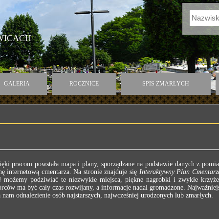
WICACH
GALERIA
ROCZNICE
SPIS ZMARŁYCH
ięki pracom powstała mapa i plany, sporządzane na podstawie danych z pomia
ę internetową cmentarza. Na stronie znajduje się
Interaktywny Plan Cmentarz
i
możemy podziwiać te niezwykłe miejsca, piękne nagrobki i zwykłe krzyż
rców ma być cały czas rozwijany, a informacje nadal gromadzone. Najważniejs
am odnalezienie osób najstarszych, najwcześniej urodzonych lub zmarłych.