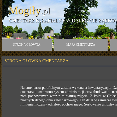
Mogiły
.pl
CMENTARZ PARAFIALNY W DĄBROWIE ZĄBKO
STRONA GŁÓWNA
MAPA CMENTARZA
STRONA GŁÓWNA CMENTARZA
Na cmentarzu parafialnym została wykonana inwentaryzacja. Dz
cmentarzu, stworzono system administracji oraz zbudowano stron
nich pochowanych wraz z miniaturą zdjęcia. Z kolei w
Galeri
zmarłych danego dnia kalendarzowego. Ten dział w zamiarze twó
i imienia możemy odnaleźć pochowanego. Sortowanie umożliwia n