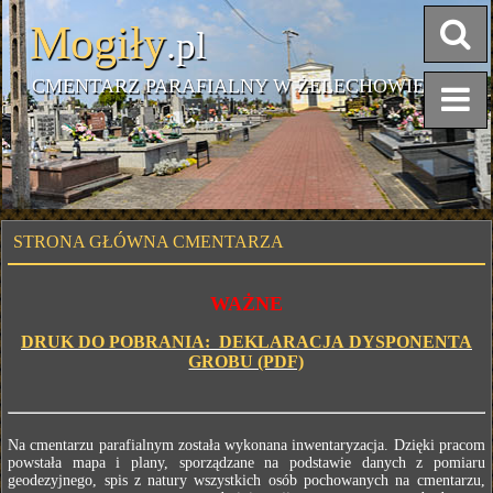
Mogiły
.pl
CMENTARZ PARAFIALNY W ŻELECHOWIE
STRONA GŁÓWNA CMENTARZA
WAŻNE
DRUK DO POBRANIA: DEKLARACJA DYSPONENTA
GROBU (PDF)
Na cmentarzu parafialnym została wykonana inwentaryzacja. Dzięki pracom
powstała mapa i plany, sporządzane na podstawie danych z pomiaru
geodezyjnego, spis z natury wszystkich osób pochowanych na cmentarzu,