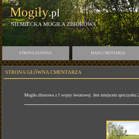
Mogiły
.pl
NIEMIECKA MOGIŁA ZBIOROWA
STRONA GŁÓWNA
MAPA CMENTARZA
STRONA GŁÓWNA CMENTARZA
Mogiła zbiorowa z I wojny światowej. Jest miejscem spoczynku 2