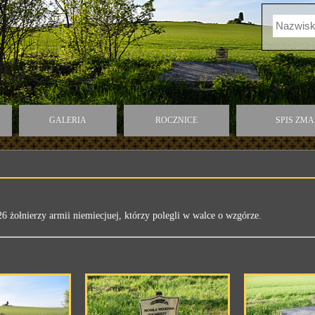
GALERIA
ROCZNICE
SPIS ZM
6 żołnierzy armii niemiecjuej, którzy polegli w walce o wzgórze.