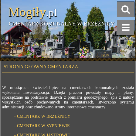
Mogiły
.pl
CMENTARZ KOMUNALNY W BRZEŹNICY
STRONA GŁÓWNA CMENTARZA
W miesiącach kwiecień-lipiec na cmentarzach komunalnych została
wykonana inwentaryzacja. Dzięki pracom powstały mapy i plany,
sporządzane na podstawie danych z pomiaru geodezyjnego, spis z natury
wszystkich osób pochowanych na cmentarzach, stworzono systemu
administracji oraz zbudowano strony internetowe cmentarzy:
- CMENTARZ W BRZEŹNICY
- CMENTARZ W SYPNIEWIE
- CMENTARZ W JASTROWIU