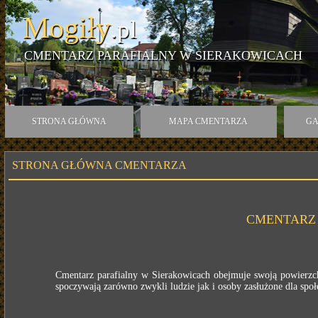
Mogiły
.pl
CMENTARZ PARAFIALNY W SIERAKOWICACH
STRONA GŁÓWNA
MAPA CMENTARZA
GA
STRONA GŁÓWNA CMENTARZA
CMENTARZ 
Cmentarz parafialny w Sierakowicach obejmuje swoją powierzchn
spoczywają zarówno zwykli ludzie jak i osoby zasłużone dla społe