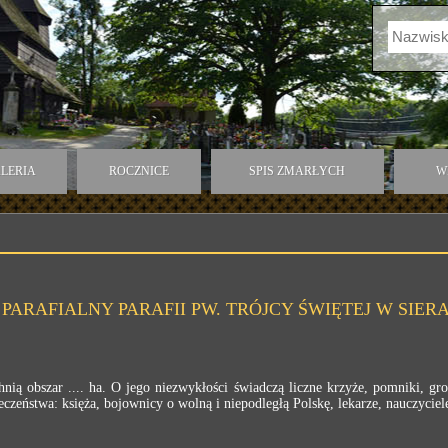
LERIA
ROCZNICE
SPIS ZMARŁYCH
W
PARAFIALNY PARAFII PW. TRÓJCY ŚWIĘTEJ W SIE
ią obszar .... ha. O jego niezwykłości świadczą liczne krzyże, pomniki, g
czeństwa: księża, bojownicy o wolną i niepodległą Polskę, lekarze, nauczyciele