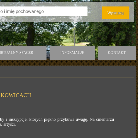
IRTUALNY SPACER
INFORMACJE
KONTAKT
RAKOWICACH
roby i inskrypcje, których piękno przykuwa uwagę. Na cmentarzu
, artyści.