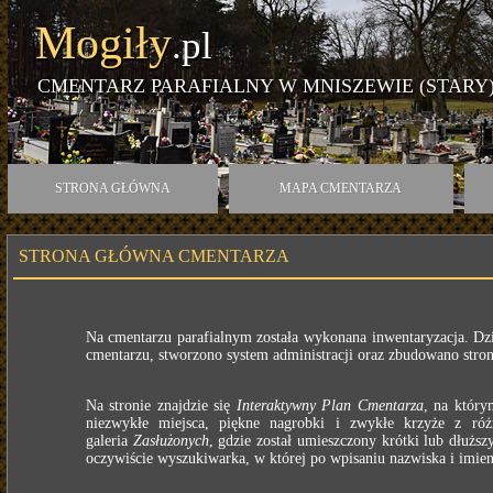
Mogiły
.pl
CMENTARZ PARAFIALNY W MNISZEWIE (STARY
STRONA GŁÓWNA
MAPA CMENTARZA
STRONA GŁÓWNA CMENTARZA
Na cmentarzu parafialnym została wykonana inwentaryzacja. Dz
cmentarzu, stworzono system administracji oraz zbudowano stron
Na stronie znajdzie się
Interaktywny Plan Cmentarza
, na któr
niezwykłe miejsca, piękne nagrobki i zwykłe krzyże z r
galeria
Zasłużonych
, gdzie został umieszczony krótki lub dłużs
oczywiście wyszukiwarka, w której po wpisaniu nazwiska i imie