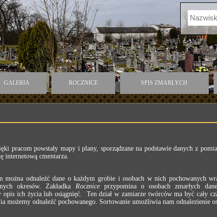
)
GALERIA
ROCZNICE
SPIS ZMARŁYCH
ięki pracom powstały mapy i plany, sporządzane na podstawie danych z pomia
ę internetową cmentarza.
ym można odnaleźć dane o każdym grobie i osobach w nich pochowanych wra
óżnych okresów. Zakładka
Rocznice
przypomina o osobach zmarłych daneg
zy opis ich życia lub osiągnięć. Ten dział w zamiarze twórców ma być cały cz
nia możemy odnaleźć pochowanego. Sortowanie umożliwia nam odnalezienie osó