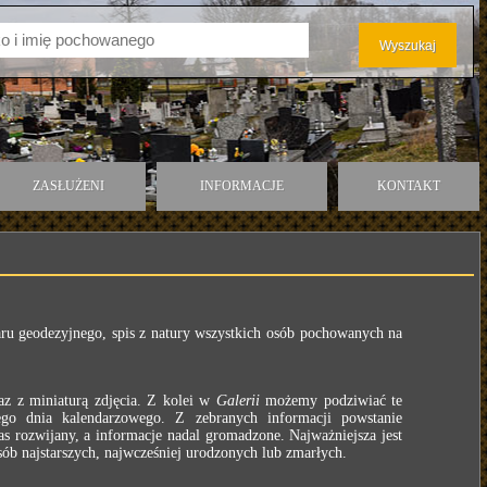
ZASŁUŻENI
INFORMACJE
KONTAKT
ru geodezyjnego, spis z natury wszystkich osób pochowanych na
z z miniaturą zdjęcia. Z kolei w
Galerii
możemy podziwiać te
o dnia kalendarzowego. Z zebranych informacji powstanie
as rozwijany, a informacje nadal gromadzone. Najważniejsza jest
b najstarszych, najwcześniej urodzonych lub zmarłych.