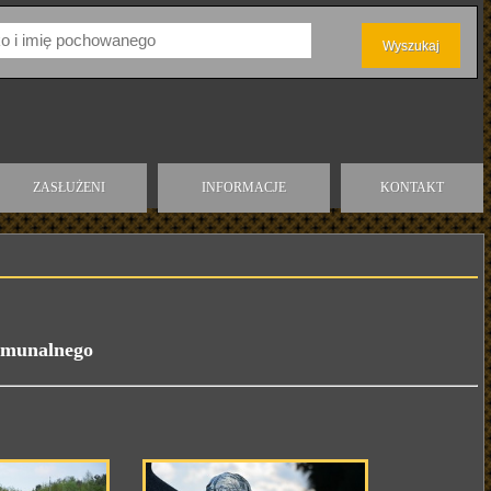
ZASŁUŻENI
INFORMACJE
KONTAKT
komunalnego