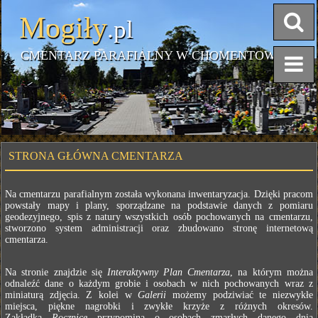
Mogiły
.pl
CMENTARZ PARAFIALNY W CHOMENTOWIE
STRONA GŁÓWNA CMENTARZA
Na cmentarzu parafialnym została wykonana inwentaryzacja. Dzięki pracom
powstały mapy i plany, sporządzane na podstawie danych z pomiaru
geodezyjnego, spis z natury wszystkich osób pochowanych na cmentarzu,
stworzono system administracji oraz zbudowano stronę internetową
cmentarza.
Na stronie znajdzie się
Interaktywny Plan Cmentarza
, na którym można
odnaleźć dane o każdym grobie i osobach w nich pochowanych wraz z
miniaturą zdjęcia. Z kolei w
Galerii
możemy podziwiać te niezwykłe
miejsca, piękne nagrobki i zwykłe krzyże z różnych okresów.
Zakładka
Rocznice
przypomina o osobach zmarłych danego dnia