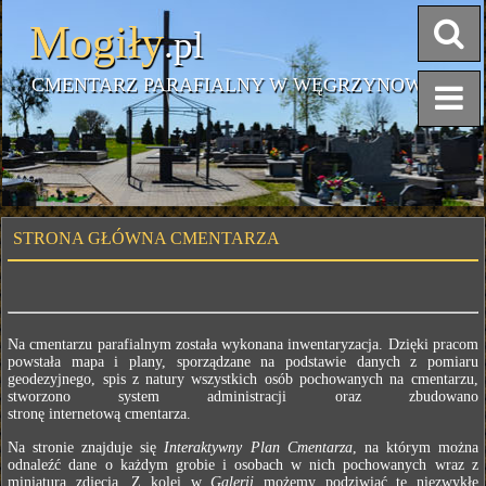
Mogiły
.pl
CMENTARZ PARAFIALNY W WĘGRZYNOWIE
STRONA GŁÓWNA CMENTARZA
Na cmentarzu parafialnym została wykonana inwentaryzacja. Dzięki pracom
powstała mapa i plany, sporządzane na podstawie danych z pomiaru
geodezyjnego, spis z natury wszystkich osób pochowanych na cmentarzu,
stworzono system administracji oraz zbudowano
stronę internetową cmentarza.
Na stronie znajduje się
Interaktywny Plan Cmentarza
, na którym można
odnaleźć dane o każdym grobie i osobach w nich pochowanych wraz z
miniaturą zdjęcia. Z kolei w
Galerii
możemy podziwiać te niezwykłe