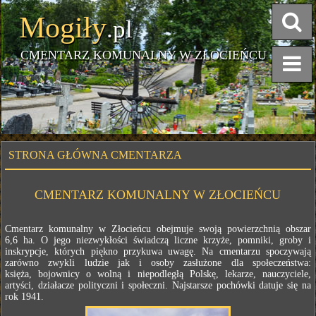
Mogiły
.pl
CMENTARZ KOMUNALNY W ZŁOCIEŃCU
STRONA GŁÓWNA CMENTARZA
CMENTARZ KOMUNALNY W ZŁOCIEŃCU
Cmentarz komunalny w Złocieńcu obejmuje swoją powierzchnią obszar
6,6 ha. O jego niezwykłości świadczą liczne krzyże, pomniki, groby i
inskrypcje, których piękno przykuwa uwagę. Na cmentarzu spoczywają
zarówno zwykli ludzie jak i osoby zasłużone dla społeczeństwa:
księża, bojownicy o wolną i niepodległą Polskę, lekarze, nauczyciele,
artyści, działacze polityczni i społeczni. Najstarsze pochówki datuje się na
rok 1941.