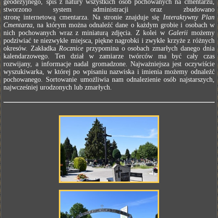
geodezyjnego, spis z natury wszystkich osób pochowanych na cmentarzu,
stworzono system administracji oraz zbudowano
stronę internetową cmentarza. Na stronie znajduje się
Interaktywny Plan
Cmentarza
, na którym można odnaleźć dane o każdym grobie i osobach w
nich pochowanych wraz z miniaturą zdjęcia. Z kolei w
Galerii
możemy
podziwiać te niezwykłe miejsca, piękne nagrobki i zwykłe krzyże z różnych
okresów. Zakładka
Rocznice
przypomina o osobach zmarłych danego dnia
kalendarzowego. Ten dział w zamiarze twórców ma być cały czas
rozwijany, a informacje nadal gromadzone. Najważniejsza jest oczywiście
wyszukiwarka, w której po wpisaniu nazwiska i imienia możemy odnaleźć
pochowanego. Sortowanie umożliwia nam odnalezienie osób najstarszych,
najwcześniej urodzonych lub zmarłych.