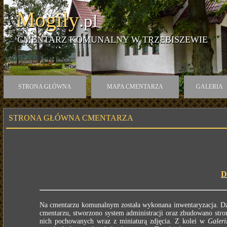
Mogiły
.pl
CMENTARZ KOMUNALNY W TRZEBISZEWIE
STRONA GŁÓWNA
MAPA CMENTARZA
GALERIA
STRONA GŁÓWNA CMENTARZA
D
Na cmentarzu komunalnym została wykonana inwentaryzacja. Dzi
cmentarzu, stworzono system administracji oraz zbudowano stron
nich pochowanych wraz z miniaturą zdjęcia. Z kolei w
Galeri