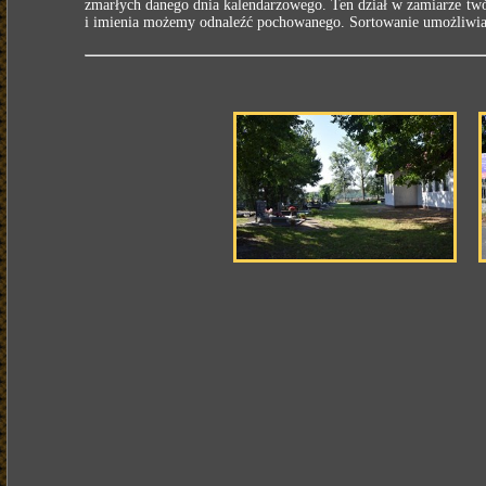
zmarłych danego dnia kalendarzowego. Ten dział w zamiarze twó
i imienia możemy odnaleźć pochowanego. Sortowanie umożliwia n