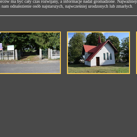
rców ma być cały czas rozwijany, a informacje nadal gromadzone. Najważniejs
am odnalezienie osób najstarszych, najwcześniej urodzonych lub zmarłych.