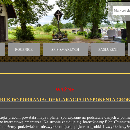
ROCZNICE
SPIS ZMARŁYCH
ZASŁUŻENI
WAŻNE
RUK DO POBRANIA: DEKLARACJA DYSPONENTA GRO
ęki pracom powstała mapa i plany, sporządzane na podstawie danych z pomia
ę internetową cmentarza. Na stronie znajduje się
Interaktywny Plan Cmentarz
i
możemy podziwiać te niezwykłe miejsca, piękne nagrobki i zwykłe krzyż