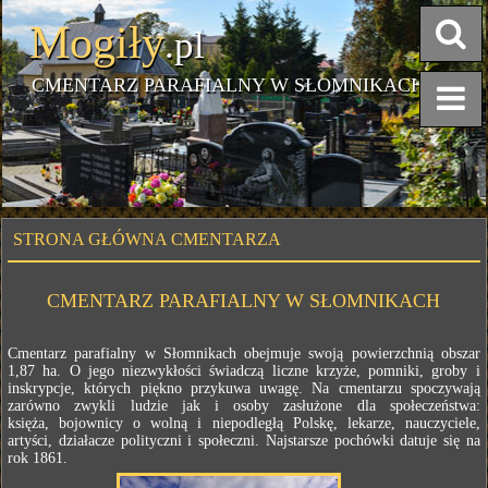
Mogiły
.pl
CMENTARZ PARAFIALNY W SŁOMNIKACH
STRONA GŁÓWNA CMENTARZA
CMENTARZ PARAFIALNY W SŁOMNIKACH
Cmentarz parafialny w Słomnikach obejmuje swoją powierzchnią obszar
1,87 ha. O jego niezwykłości świadczą liczne krzyże, pomniki, groby i
inskrypcje, których piękno przykuwa uwagę. Na cmentarzu spoczywają
zarówno zwykli ludzie jak i osoby zasłużone dla społeczeństwa:
księża, bojownicy o wolną i niepodległą Polskę, lekarze, nauczyciele,
artyści, działacze polityczni i społeczni. Najstarsze pochówki datuje się na
rok 1861.