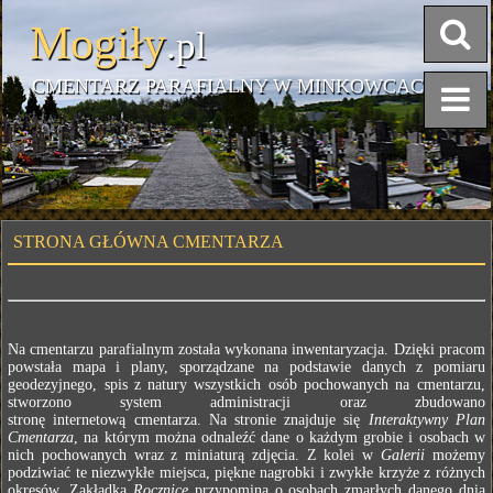
Mogiły
.pl
CMENTARZ PARAFIALNY W MINKOWCACH
STRONA GŁÓWNA CMENTARZA
Na cmentarzu parafialnym została wykonana inwentaryzacja. Dzięki pracom
powstała mapa i plany, sporządzane na podstawie danych z pomiaru
geodezyjnego, spis z natury wszystkich osób pochowanych na cmentarzu,
stworzono system administracji oraz zbudowano
stronę internetową cmentarza. Na stronie znajduje się
Interaktywny Plan
Cmentarza
, na którym można odnaleźć dane o każdym grobie i osobach w
nich pochowanych wraz z miniaturą zdjęcia. Z kolei w
Galerii
możemy
podziwiać te niezwykłe miejsca, piękne nagrobki i zwykłe krzyże z różnych
okresów. Zakładka
Rocznice
przypomina o osobach zmarłych danego dnia