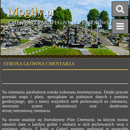
Mogiły
.pl
CMENTARZ PARAFIALNY W PTASZKOWEJ
STRONA GŁÓWNA CMENTARZA
Na cmentarzu parafialnym została wykonana inwentaryzacja. Dzięki pracom
powstała mapa i plany, sporządzane na podstawie danych z pomiaru
geodezyjnego, spis z natury wszystkich osób pochowanych na cmentarzu,
stworzono system administracji oraz zbudowano
stronę internetową cmentarza.
Na stronie znajduje się
Interaktywny Plan Cmentarza
, na którym można
odnaleźć dane o każdym grobie i osobach w nich pochowanych wraz z
miniaturą zdjęcia. Z kolei w
Galerii
możemy podziwiać te niezwykłe