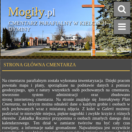
Mogiły
.pl
CMENTARZ PARAFIALNY W KIELCACH-
DYMINY
STRONA GŁÓWNA CMENTARZA
Na cmentarzu parafialnym została wykonana inwentaryzacja. Dzięki pracom
powstała mapa i plany, sporządzane na podstawie danych z pomiaru
geodezyjnego, spis z natury wszystkich osób pochowanych na cmentarzu,
stworzono system administracji oraz zbudowano
stronę internetową cmentarza. Na stronie znajduje się
Interaktywny Plan
Cmentarza
, na którym można odnaleźć dane o każdym grobie i osobach w
nich pochowanych wraz z miniaturą zdjęcia. Z kolei w
Galerii
możemy
podziwiać te niezwykłe miejsca, piękne nagrobki i zwykłe krzyże z różnych
okresów. Zakładka
Rocznice
przypomina o osobach zmarłych danego dnia
kalendarzowego. Ten dział w zamiarze twórców ma być cały czas
rozwijany, a informacje nadal gromadzone. Najważniejsza jest oczywiście