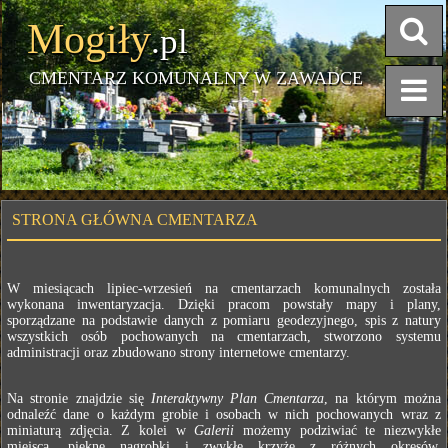
Mogiły
.pl
CMENTARZ KOMUNALNY W ZAWADCE
STRONA GŁÓWNA CMENTARZA
W miesiącach lipiec-wrzesień na cmentarzach komunalnych została
wykonana inwentaryzacja. Dzięki pracom powstały mapy i plany,
sporządzane na podstawie danych z pomiaru geodezyjnego, spis z natury
wszystkich osób pochowanych na cmentarzach, stworzono systemu
administracji oraz zbudowano strony internetowe cmentarzy.
Na stronie znajdzie się
Interaktywny Plan Cmentarza
, na którym można
odnaleźć dane o każdym grobie i osobach w nich pochowanych wraz z
miniaturą zdjęcia. Z kolei w
Galerii
możemy podziwiać te niezwykłe
miejsca, piękne nagrobki i zwykłe krzyże z różnych okresów.