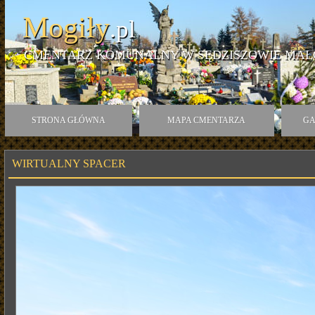
Mogiły
.pl
CMENTARZ KOMUNALNY W SĘDZISZOWIE MAŁ
STRONA GŁÓWNA
MAPA CMENTARZA
GA
WIRTUALNY SPACER