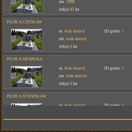
zm.
1988
żył(a)
83
lat
PICHLA CZESŁAW
ur.
brak danych
ID grobu:
1
zm.
brak danych
żył(a)
0
lat
PICHLA HENRYKA
ur.
brak danych
ID grobu:
1
zm.
brak danych
żył(a)
0
lat
PICHLA STANISŁAW
ur.
brak danych
ID grobu:
1
zm.
brak danych
żył(a)
0
lat