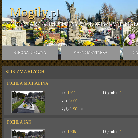
Mogiły
.pl
CMENTARZ KOMUNALNY W SĘDZISZOWIE MAŁ
STRONA GŁÓWNA
MAPA CMENTARZA
GA
SPIS ZMARŁYCH
PICHLA MICHALINA
ur.
1911
ID grobu:
1
zm.
2001
żył(a)
90
lat
PICHLA JAN
ur.
1905
ID grobu:
1