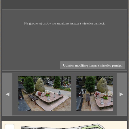
Na grobie tej osoby nie zapalono jeszcze światełka pamięci.
Odmów modlitwę i zapal światełko pamięci
◄
►