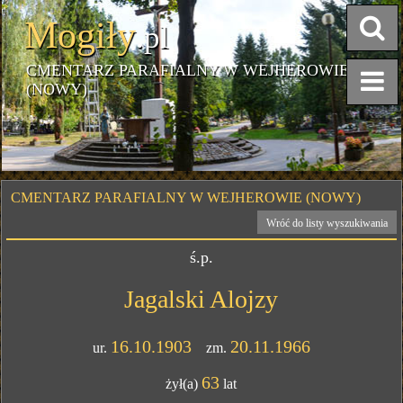
Mogiły
.pl
CMENTARZ PARAFIALNY W WEJHEROWIE
(NOWY)
CMENTARZ PARAFIALNY W WEJHEROWIE (NOWY)
Wróć do listy wyszukiwania
ś.p.
Jagalski Alojzy
16.10.1903
20.11.1966
ur.
zm.
63
żył(a)
lat