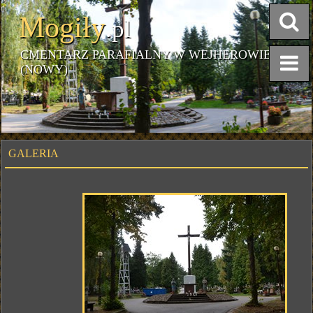
Mogiły
.pl
CMENTARZ PARAFIALNY W WEJHEROWIE
(NOWY)
GALERIA