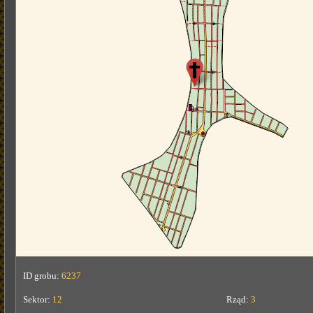
ID grobu:
6237
Sektor:
12
Rząd:
3