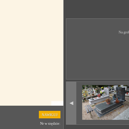
Na grob
◄
Leaflet
NAWIGUJ
Nr w rzędzie: