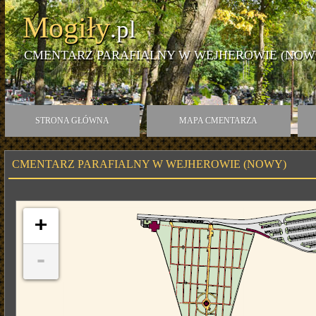
Mogiły
.pl
CMENTARZ PARAFIALNY W WEJHEROWIE (NOW
STRONA GŁÓWNA
MAPA CMENTARZA
CMENTARZ PARAFIALNY W WEJHEROWIE (NOWY)
+
-