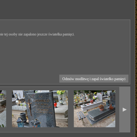
ie tej osoby nie zapalono jeszcze światełka pamięci.
Odmów modlitwę i zapal światełko pamięci
►