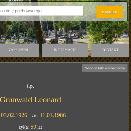
ZASŁUŻENI
INFORMACJE
KONTAKT
Wróć do listy wyszukiwania
ś.p.
Grunwald Leonard
03.02.1926
11.01.1986
.
zm.
59
żył(a)
lat