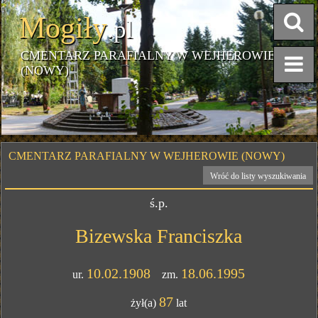
Mogiły
.pl
CMENTARZ PARAFIALNY W WEJHEROWIE
(NOWY)
CMENTARZ PARAFIALNY W WEJHEROWIE (NOWY)
Wróć do listy wyszukiwania
ś.p.
Bizewska Franciszka
10.02.1908
18.06.1995
ur.
zm.
87
żył(a)
lat