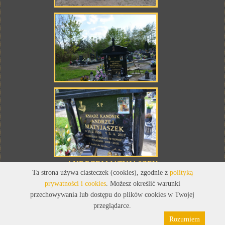
ANDRZEJ MATYJASZEK
Ta strona używa ciasteczek (cookies), zgodnie z
polityką
(1956 - 2017)
prywatności i cookies
. Możesz określić warunki
przechowywania lub dostępu do plików cookies w Twojej
Ksiądz kanonik, proboszcz parafii w Sypniewie w latach 2008-2016.
przeglądarce.
Rozumiem
Polityka prywatności
Pliki cookies