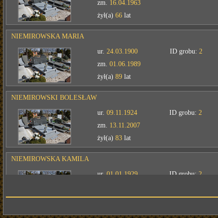
zm.
16.04.1963
żył(a)
66
lat
NIEMIROWSKA MARIA
ur.
24.03.1900
ID grobu:
2
zm.
01.06.1989
żył(a)
89
lat
NIEMIROWSKI BOLESŁAW
ur.
09.11.1924
ID grobu:
2
zm.
13.11.2007
żył(a)
83
lat
NIEMIROWSKA KAMILA
ur.
01.01.1929
ID grobu:
2
zm.
07.11.2008
żył(a)
79
lat