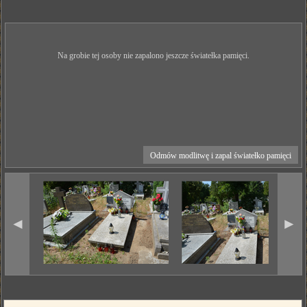
Na grobie tej osoby nie zapalono jeszcze światełka pamięci.
Odmów modlitwę i zapal światełko pamięci
◄
►