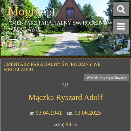
Mogiły
.pl
CMENTARZ PARAFIALNY ŚW. RODZINY WE
WROCŁAWIU
CMENTARZ PARAFIALNY ŚW. RODZINY WE
WROCŁAWIU
Wróć do listy wyszukiwania
ś.p.
Mączka Ryszard Adolf
03.04.1941
03.06.2025
ur.
zm.
84
żył(a)
lat