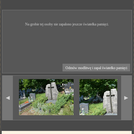
Na grobie tej osoby nie zapalono jeszcze światełka pamięci.
Odmów modlitwę i zapal światełko pamięci
◄
►