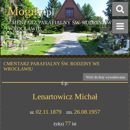
Mogiły
.pl
CMENTARZ PARAFIALNY ŚW. RODZINY WE
WROCŁAWIU
CMENTARZ PARAFIALNY ŚW. RODZINY WE
WROCŁAWIU
Wróć do listy wyszukiwania
ś.p.
Lenartowicz Michał
02.11.1879
26.08.1957
ur.
zm.
77
żył(a)
lat